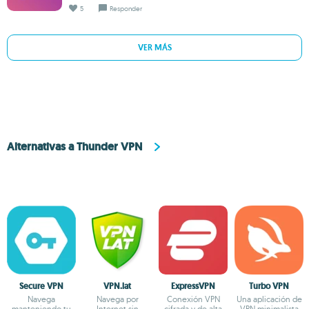
5
Responder
VER MÁS
Alternativas a Thunder VPN
Secure VPN
VPN.lat
ExpressVPN
Turbo VPN
Navega
Navega por
Conexión VPN
Una aplicación de
manteniendo tu
Internet sin
cifrada y de alta
VPN minimalista