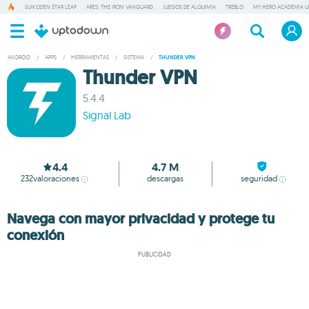
SUIKODEN STAR LEAP
ARES: THE IRON VANGUARD
JUEGOS DE ALQUIMIA
TREBLO
MY HERO ACADEMIA UN
ANDROID
/
APPS
/
HERRAMIENTAS
/
SISTEMA
/
THUNDER VPN
Thunder VPN
5.4.4
Signal Lab
4.4
4.7 M
232
valoraciones
descargas
seguridad
Navega con mayor privacidad y protege tu
conexión
PUBLICIDAD