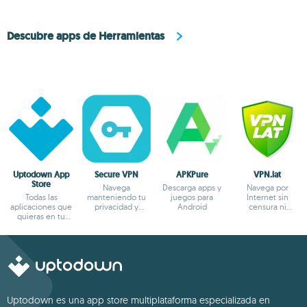
Descubre apps de Herramientas
Uptodown App
Secure VPN
APKPure
VPN.lat
Store
Navega
Descarga apps y
Navega por
Todas las
manteniendo tu
juegos para
Internet sin
aplicaciones que
privacidad y
Android
censura ni
quieras en tu
anonimato
bloqueos
terminal Android
Uptodown es una app store multiplataforma especializada en