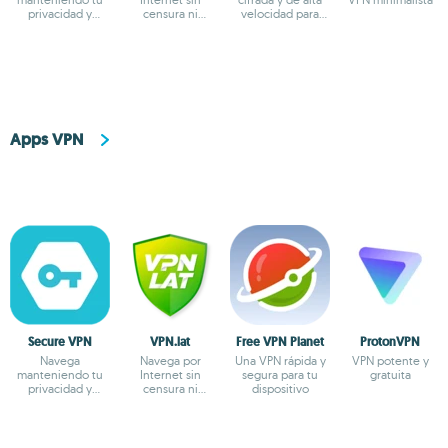
privacidad y
censura ni
velocidad para
anonimato
bloqueos
usar en Android
Apps VPN
Secure VPN
VPN.lat
Free VPN Planet
ProtonVPN
Navega
Navega por
Una VPN rápida y
VPN potente y
manteniendo tu
Internet sin
segura para tu
gratuita
privacidad y
censura ni
dispositivo
anonimato
bloqueos