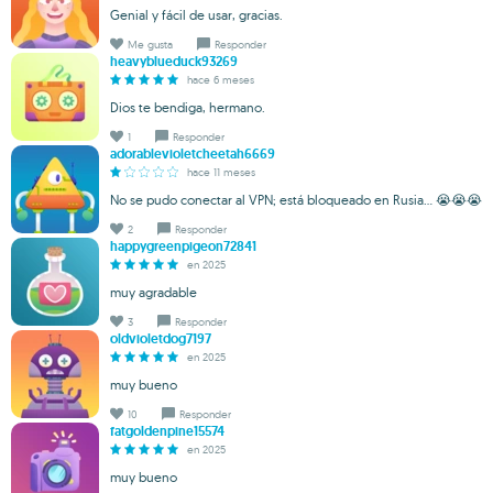
Genial y fácil de usar, gracias.
Me gusta
Responder
heavyblueduck93269
hace 6 meses
Dios te bendiga, hermano.
1
Responder
adorablevioletcheetah6669
hace 11 meses
No se pudo conectar al VPN; está bloqueado en Rusia... 😭😭😭
2
Responder
happygreenpigeon72841
en 2025
muy agradable
3
Responder
oldvioletdog7197
en 2025
muy bueno
10
Responder
fatgoldenpine15574
en 2025
muy bueno