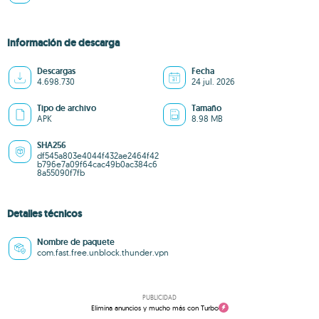
Información de descarga
Descargas
Fecha
4.698.730
24 jul. 2026
Tipo de archivo
Tamaño
APK
8.98 MB
SHA256
df545a803e4044f432ae2464f42
b796e7a09f64cac49b0ac384c6
8a55090f7fb
Detalles técnicos
Nombre de paquete
com.fast.free.unblock.thunder.vpn
PUBLICIDAD
Elimina anuncios y mucho más con Turbo